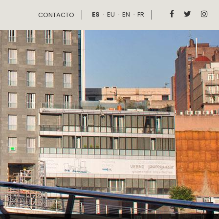
ES
EU
EN
FR



CONTACTO