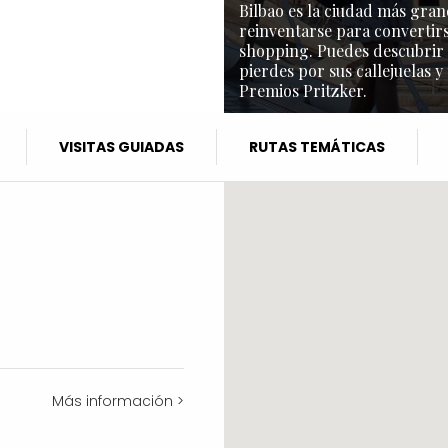
Bilbao es la ciudad más gran
reinventarse para convertirs
shopping. Puedes descubrir l
pierdes por sus callejuelas y
Premios Pritzker.
VISITAS GUIADAS
RUTAS TEMÁTICAS
Más información >