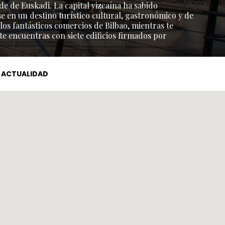
de de Euskadi. La capital vizcaína ha sabido
e en un destino turístico cultural, gastronómico y de
os fantásticos comercios de Bilbao, mientras te
 te encuentras con siete edificios firmados por
ACTUALIDAD