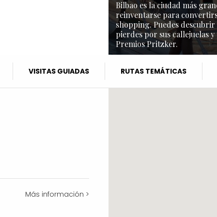
Bilbao es la ciudad más gran
reinventarse para convertirs
shopping. Puedes descubrir l
pierdes por sus callejuelas y
Premios Pritzker.
VISITAS GUIADAS
RUTAS TEMÁTICAS
Más información >