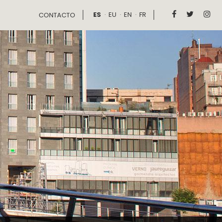
ES
EU
EN
FR



CONTACTO