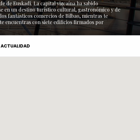
de de Euskadi. La capital vizcaína ha sabido
e en un destino turístico cultural, gastronómico y de
os fantásticos comercios de Bilbao, mientras te
 te encuentras con siete edificios firmados por
ACTUALIDAD