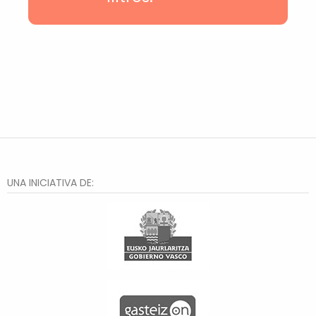
Txurdinaga
Deusto
Hiru Auzo
Otxarkoaga
Rekalde
Santutxu
Distrito 2
Bilbao la Vieja
Zorroza
El Anglo
Lakua-Arriaga
Judimendi
UNA INICIATIVA DE:
Txagorritxu
Santa Lucía
Judizmendi
Abusu
Arana