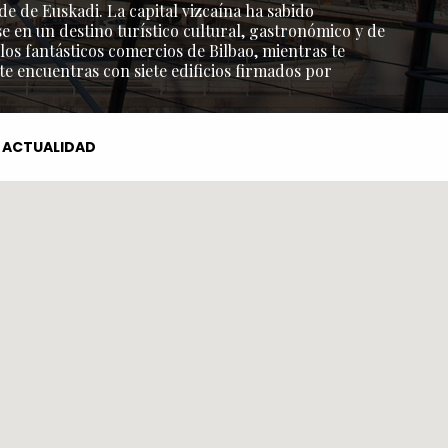
de de Euskadi. La capital vizcaína ha sabido
e en un destino turístico cultural, gastronómico y de
os fantásticos comercios de Bilbao, mientras te
 te encuentras con siete edificios firmados por
ACTUALIDAD