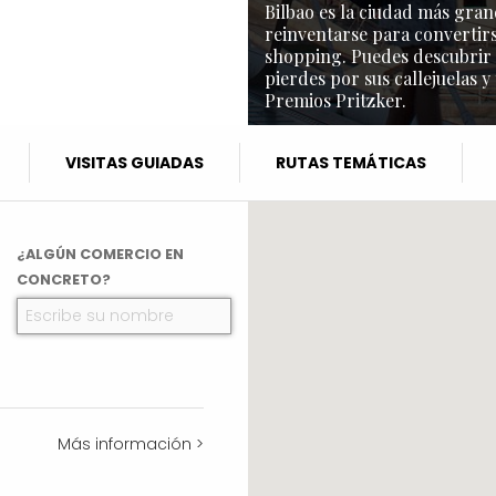
Bilbao es la ciudad más gran
reinventarse para convertirs
shopping. Puedes descubrir l
pierdes por sus callejuelas y
Premios Pritzker.
VISITAS GUIADAS
RUTAS TEMÁTICAS
¿ALGÚN COMERCIO EN
CONCRETO?
Más información >