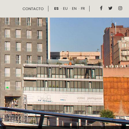
ES
EU
EN
FR



CONTACTO