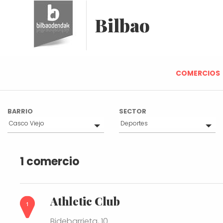
Bilbao
COMERCIOS
BARRIO
SECTOR
Casco Viejo
Deportes
Todo(s)
Todo(s)
Bilbao Centro
Alimentación
1 comercio
Mercados tradicionales
Belleza y Salud
Otros
Joyería y Platería
Athletic Club
Librerías y Papelerías
Moda y Complementos
Bidebarrieta, 10