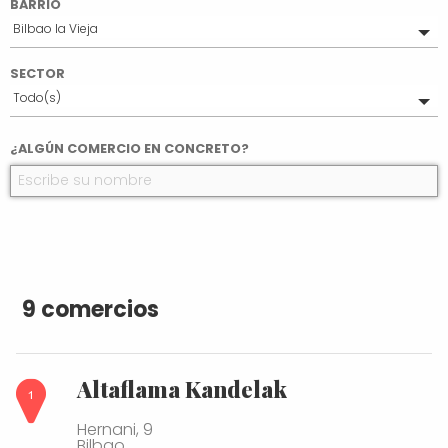
BARRIO
Bilbao la Vieja
Todo(s)
SECTOR
Bilbao Centro
Todo(s)
Casco Viejo
Txurdinaga
Alimentación
¿ALGÚN COMERCIO EN CONCRETO?
Deusto
Otros
Hiru Auzo
Joyería y Platería
Otxarkoaga
Librerías y Papelerías
Rekalde
Moda y Complementos
Santutxu
Distrito 2
Zorroza
Abusu
9 comercios
Altaflama Kandelak
Hernani, 9
Bilbao