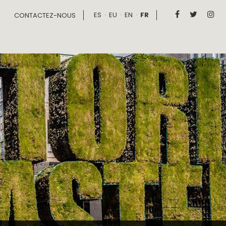
ES
EU
EN
FR



CONTACTEZ-NOUS