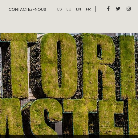
ES
EU
EN
FR



CONTACTEZ-NOUS