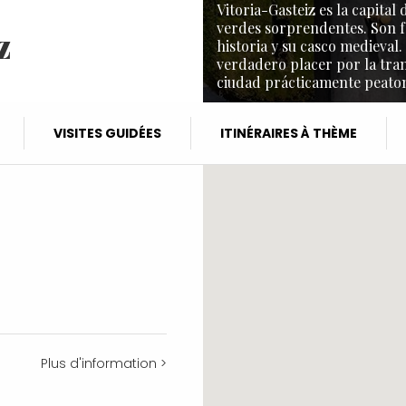
Vitoria-Gasteiz es la capita
verdes sorprendentes. Son f
z
historia y su casco medieval.
verdadero placer por la tra
ciudad prácticamente peaton
VISITES GUIDÉES
ITINÉRAIRES À THÈME
Plus d'information >