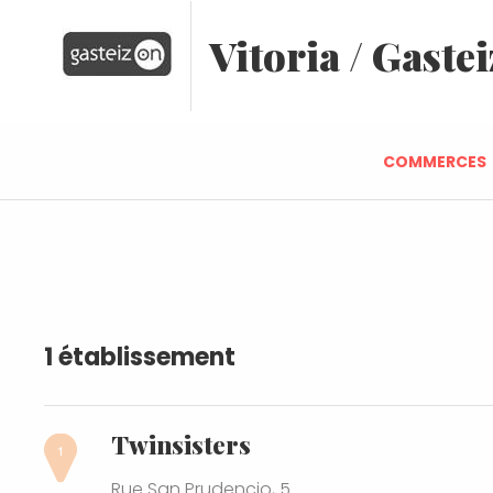
Vitoria / Gastei
COMMERCES
1 établissement
Twinsisters
Rue San Prudencio, 5