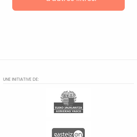
Casco Viejo
Txurdinaga
Deusto
Hiru Auzo
Otxarkoaga
Rekalde
Santutxu
Distrito 2
Bilbao la Vieja
Zorroza
El Anglo
Lakua-Arriaga
UNE INITIATIVE DE:
Txagorritxu
Santa Lucía
Judizmendi
Abusu