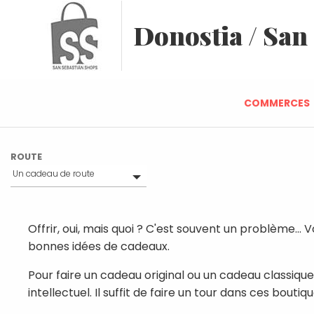
Donostia / San
COMMERCES
ROUTE
Un cadeau de route
Tout
Euskal route
Route du bon gourmet
Offrir, oui, mais quoi ? C'est souvent un problème... 
Route romantique
bonnes idées de cadeaux.
Route Bien-être
Route Mode
Pour faire un cadeau original ou un cadeau classiqu
Route Sport
intellectuel. Il suffit de faire un tour dans ces boutiqu
Route pour les enfants