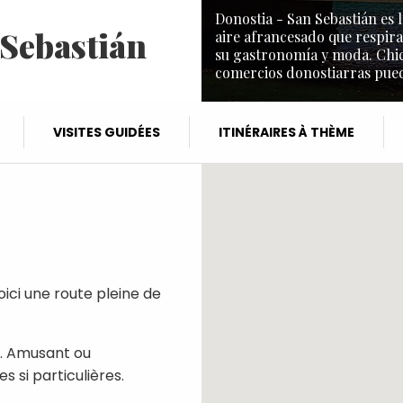
Donostia - San Sebastián es l
 Sebastián
aire afrancesado que respira
su gastronomía y moda. Chic 
comercios donostiarras puede
VISITES GUIDÉES
ITINÉRAIRES À THÈME
Voici une route pleine de
e. Amusant ou
es si particulières.