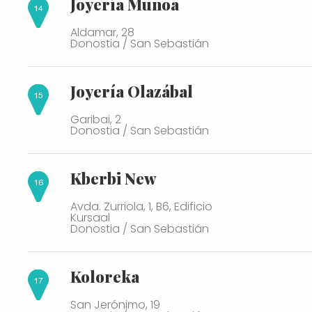
Joyería Munoa
Aldamar, 28
Donostia / San Sebastián
Joyería Olazábal
Garibai, 2
Donostia / San Sebastián
Kberbi New
Avda. Zurriola, 1, B6, Edificio
Kursaal
Donostia / San Sebastián
Koloreka
San Jerónimo, 19