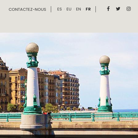
ES
EU
EN
FR



CONTACTEZ-NOUS