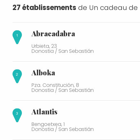
Route culturelle
27 établissements
de
Un cadeau de 
De retour à la maison
Abracadabra
Urbieta, 23
Donostia / San Sebastián
Alboka
Pza. Constitución, 8
Donostia / San Sebastián
Atlantis
Bengoetxea, 1
Donostia / San Sebastián