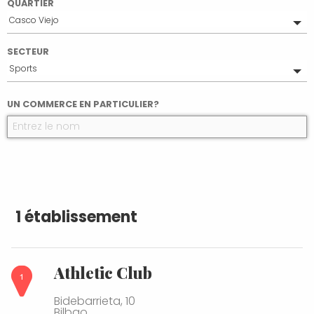
QUARTIER
Casco Viejo
Tout
SECTEUR
Bilbao Centro
Sports
Tout
UN COMMERCE EN PARTICULIER?
Alimentation
Marchés traditionnels
Beauté et Santé
Autres
Bijoux et Argenterie
Librairies et Papeteries
Mode et Accessoires
1 établissement
Équipement ménager
Fleuristes
Athletic Club
Bidebarrieta, 10
Bilbao