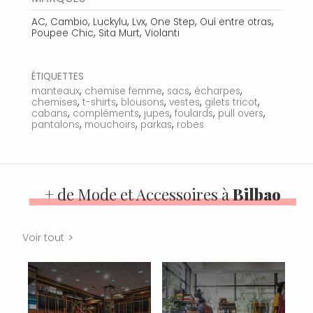
,
,
,
,
,
,
AC
Cambio
Luckylu
Lvx
One Step
Ouí entre otras
,
,
Poupee Chic
Sita Murt
Violanti
ÉTIQUETTES
,
,
,
,
manteaux
chemise femme
sacs
écharpes
,
,
,
,
,
chemises
t-shirts
blousons
vestes
gilets tricot
,
,
,
,
,
cabans
compléments
jupes
foulards
pull overs
,
,
,
pantalons
mouchoirs
parkas
robes
+ de Mode et Accessoires à
Bilbao
Voir tout