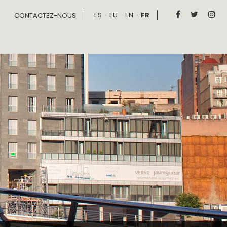
ES
EU
EN
FR



CONTACTEZ-NOUS