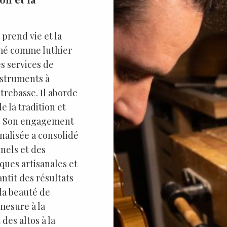
 prend vie et la
rmé comme luthier
s services de
instruments à
ntrebasse. Il aborde
e la tradition et
r. Son engagement
nnalisée a consolidé
nels et des
ques artisanales et
ntit des résultats
la beauté de
mesure à la
es altos à la