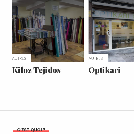
AUTRES
AUTRES
Kiloz Tejidos
Optikari
C’EST QUOI ?