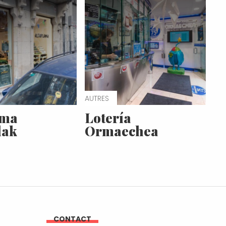
AUTRES
ama
Lotería
lak
Ormaechea
CONTACT