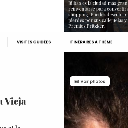
Bilbao es la ciudad más gran
reinventarse para convertirs
shopping. Puedes descubrir l
pierdes por sus callejuelas y
Premios Pritzker.
VISITES GUIDÉES
ITINÉRAIRES À THÈME
Voir photos
a Vieja
on et la