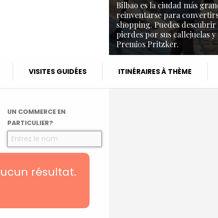
Bilbao es la ciudad más gran
reinventarse para convertirs
shopping. Puedes descubrir l
pierdes por sus callejuelas y
Premios Pritzker.
VISITES GUIDÉES
ITINÉRAIRES À THÈME
UN COMMERCE EN
PARTICULIER?
ucun résultat.