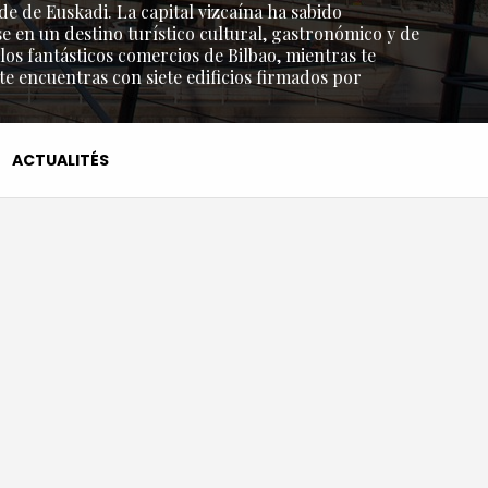
de de Euskadi. La capital vizcaína ha sabido
e en un destino turístico cultural, gastronómico y de
os fantásticos comercios de Bilbao, mientras te
 te encuentras con siete edificios firmados por
ACTUALITÉS