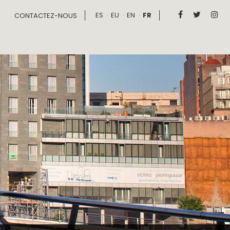
ES
EU
EN
FR



CONTACTEZ-NOUS