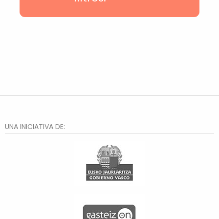
Txurdinaga
Deusto
Hiru Auzo
Otxarkoaga
Rekalde
Santutxu
Distrito 2
Bilbao la Vieja
Zorroza
El Anglo
Lakua-Arriaga
Judimendi
UNA INICIATIVA DE:
Txagorritxu
Santa Lucía
Judizmendi
Abusu
Arana